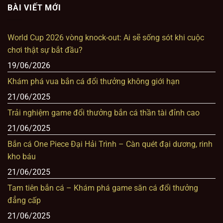
BÀI VIẾT MỚI
World Cup 2026 vòng knock-out: Ai sẽ sống sót khi cuộc
chơi thật sự bắt đầu?
19/06/2026
Khám phá vua bắn cá đổi thưởng không giới hạn
21/06/2025
Trải nghiệm game đổi thưởng bắn cá thần tài đỉnh cao
21/06/2025
Bắn cá One Piece Đại Hải Trình – Càn quét đại dương, rinh
kho báu
21/06/2025
Tam tiên bắn cá – Khám phá game săn cá đổi thưởng
đẳng cấp
21/06/2025