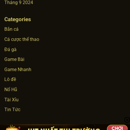
Tháng 9 2024
Categories
Bắn cá
Cá cược thể thao
Đá gà
Game Bài
Game Nhanh
Lô đề
Nổ Hũ
Tài Xỉu
Tin Tức
Thông tin bóng đá:
xem chi tiết