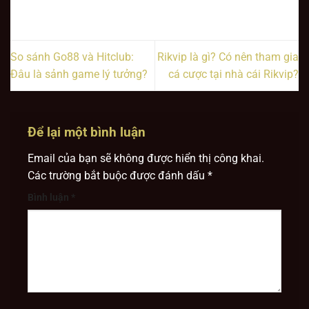
So sánh Go88 và Hitclub:
Rikvip là gì? Có nên tham gia
Đâu là sảnh game lý tưởng?
cá cược tại nhà cái Rikvip?
Để lại một bình luận
Email của bạn sẽ không được hiển thị công khai.
Các trường bắt buộc được đánh dấu
*
Bình luận
*