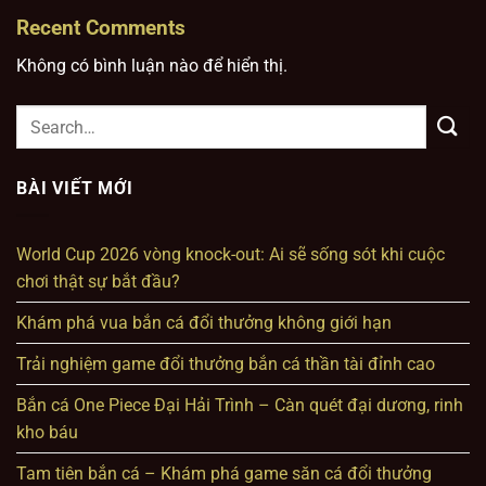
Recent Comments
Không có bình luận nào để hiển thị.
BÀI VIẾT MỚI
World Cup 2026 vòng knock-out: Ai sẽ sống sót khi cuộc
chơi thật sự bắt đầu?
Khám phá vua bắn cá đổi thưởng không giới hạn
Trải nghiệm game đổi thưởng bắn cá thần tài đỉnh cao
Bắn cá One Piece Đại Hải Trình – Càn quét đại dương, rinh
kho báu
Tam tiên bắn cá – Khám phá game săn cá đổi thưởng