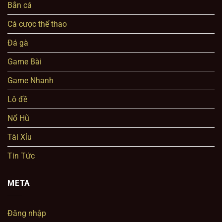
Bắn cá
Cá cược thể thao
Đá gà
Game Bài
Game Nhanh
Lô đề
Nổ Hũ
Tài Xỉu
Tin Tức
META
Đăng nhập