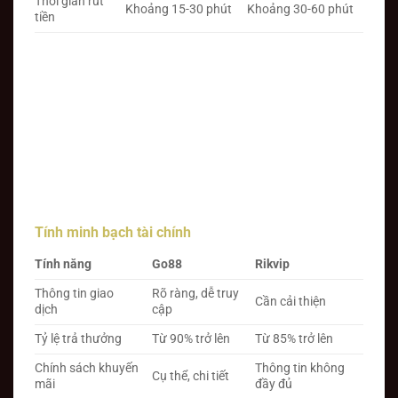
Thời gian rút
Khoảng 15-30 phút
Khoảng 30-60 phút
tiền
Go88 có tốc độ nạp tiền rất nhanh, thường chỉ mất
khoảng 5 phút. Người chơi chỉ cần vài cú click chuột
là có thể hòa mình vào thế giới game ngay lập tức.
Trong khi đó, Rikvip cũng có tốc độ nạp nhanh
nhưng lâu hơn một chút, khoảng 10 phút. Về thời
gian rút tiền, Go88 cũng chiếm ưu thế với khoảng
15-30 phút, trong khi Rikvip mất khoảng 30-60 phút.
Tính minh bạch tài chính
Tính năng
Go88
Rikvip
Thông tin giao
Rõ ràng, dễ truy
Cần cải thiện
dịch
cập
Tỷ lệ trả thưởng
Từ 90% trở lên
Từ 85% trở lên
Chính sách khuyến
Thông tin không
Cụ thể, chi tiết
mãi
đầy đủ