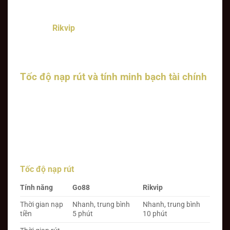
được tiền. Nhưng theo đánh giá từ cộng đồng, mọi
người chơi đều được thanh toán sòng phỏng trên
Go88 và
Rikvip
. Do đó, bạn hoàn toàn có thể an tâm
chơi game nhận thưởng tại nền tảng theo sở thích
của mình.
Tốc độ nạp rút và tính minh bạch tài chính
Những trải nghiệm nhanh chóng và minh bạch
không chỉ giúp người chơi thoải mái hơn, mà còn
tạo niềm tin vào nền tảng. Vậy, tốc độ nạp rút cùng
tính minh bạch tài chính của Go88 và Rikvip như thế
nào?
Tốc độ nạp rút
Tính năng
Go88
Rikvip
Thời gian nạp
Nhanh, trung bình
Nhanh, trung bình
tiền
5 phút
10 phút