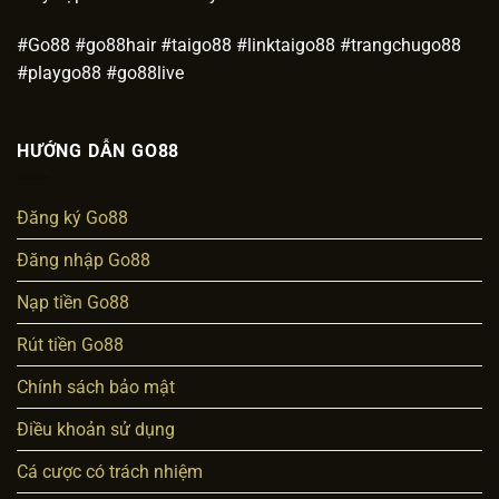
#Go88 #go88hair #taigo88 #linktaigo88 #trangchugo88
#playgo88 #go88live
HƯỚNG DẪN GO88
Đăng ký Go88
Đăng nhập Go88
Nạp tiền Go88
Rút tiền Go88
Chính sách bảo mật
Điều khoản sử dụng
Cá cược có trách nhiệm