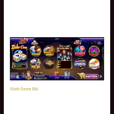
dạng với nhiều sảnh game hấp dẫn. Tại đây, người
chơi có thể dễ dàng tìm thấy các trò chơi thú vị phù
hợp với sở thích của mình. Các sảnh game không
chỉ được thiết kế tinh tế mà còn cung cấp môi
trường chơi an toàn và thân thiện.
Sảnh Game Bài
Sảnh Game Bài tại Rikvip tập trung vào các trò chơi
bài truyền thống được ưa chuộng ở Việt Nam. Tại
đây, người chơi có thể tham gia vào các tựa game