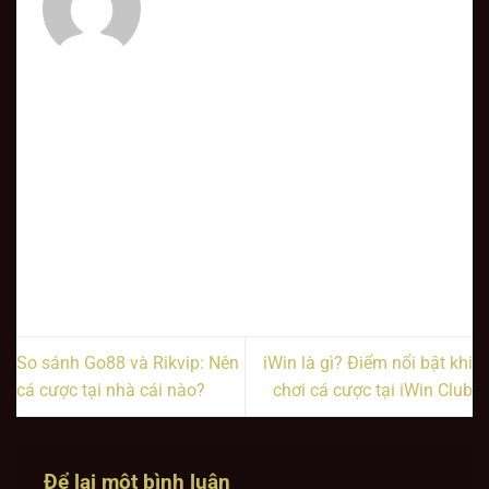
Đàm Đông Như - Nữ CEO trẻ tài
năng của Go88, một cái tên đang
ngày càng được biết đến rộng rãi
trong làng giải trí trực tuyến. Với
nền tảng kiến thức vững chắc, kinh
nghiệm báo chí dày dặn và tầm
nhìn chiến lược sắc bén, Đông Như
đang dẫn dắt Go88 vươn xa và
khẳng định vị thế trong thị trường
giải trí trực tuyến.
So sánh Go88 và Rikvip: Nên
iWin là gì? Điểm nổi bật khi
cá cược tại nhà cái nào?
chơi cá cược tại iWin Club
Để lại một bình luận