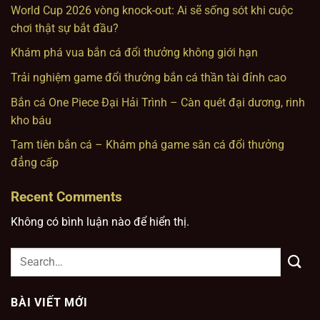
World Cup 2026 vòng knock-out: Ai sẽ sống sót khi cuộc
chơi thật sự bắt đầu?
Khám phá vua bắn cá đổi thưởng không giới hạn
Trải nghiệm game đổi thưởng bắn cá thần tài đỉnh cao
Bắn cá One Piece Đại Hải Trình – Càn quét đại dương, rinh
kho báu
Tam tiên bắn cá – Khám phá game săn cá đổi thưởng
đẳng cấp
Recent Comments
Không có bình luận nào để hiển thị.
BÀI VIẾT MỚI