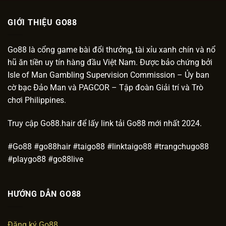
GIỚI THIỆU GO88
Go88 là cổng game bài đổi thưởng, tài xỉu xanh chín và nổ
hũ ăn tiền uy tín hàng đầu Việt Nam. Được bảo chứng bởi
Isle of Man Gambling Supervision Commission – Ủy ban
cờ bạc Đảo Man và PAGCOR – Tập đoàn Giải trí và Trò
chơi Philippines.
Truy cập Go88.hair để lấy link tải Go88 mới nhất 2024.
#Go88 #go88hair #taigo88 #linktaigo88 #trangchugo88
#playgo88 #go88live
HƯỚNG DẪN GO88
Đăng ký Go88