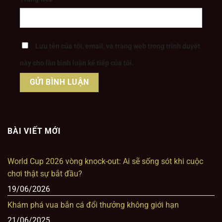
Lưu tên của tôi, email, và trang web trong trình duyệt
này cho lần bình luận kế tiếp của tôi.
BÀI VIẾT MỚI
World Cup 2026 vòng knock-out: Ai sẽ sống sót khi cuộc
chơi thật sự bắt đầu?
19/06/2026
Khám phá vua bắn cá đổi thưởng không giới hạn
21/06/2025