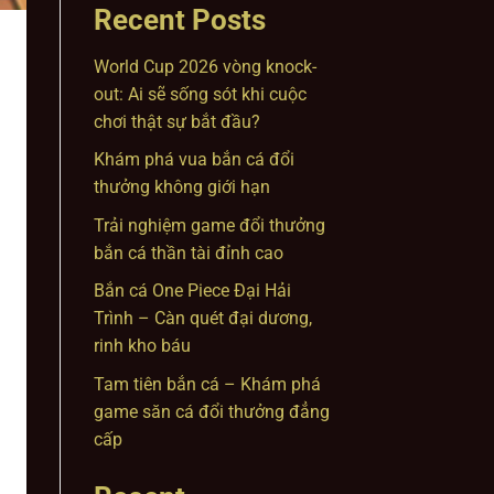
Recent Posts
World Cup 2026 vòng knock-
out: Ai sẽ sống sót khi cuộc
chơi thật sự bắt đầu?
Khám phá vua bắn cá đổi
thưởng không giới hạn
Trải nghiệm game đổi thưởng
bắn cá thần tài đỉnh cao
Bắn cá One Piece Đại Hải
Trình – Càn quét đại dương,
rinh kho báu
Tam tiên bắn cá – Khám phá
game săn cá đổi thưởng đẳng
cấp