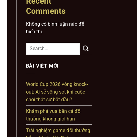
Recent
Comments
Không có bình luận nào để
hiển thị.
BÀI VIẾT MỚI
World Cup 2026 vòng knock-
out: Ai sẽ sống sót khi cuộc
chơi thật sự bắt đầu?
Khám phá vua bắn cá đổi
thưởng không giới hạn
Trải nghiệm game đổi thưởng