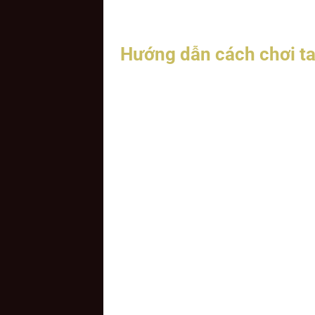
Thái Cực Đồ
: Sau khi bắn trúng, lập
phần thưởng có thể nhân lên tới 50 l
Hướng dẫn cách chơi tam
Để làm chủ tam tiên bắn cá và săn thư
vũ khí và tận dụng các tính năng đặc b
chóng làm quen và nâng cao kỹ năng b