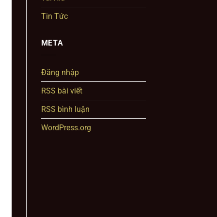
Tin Tức
META
Đăng nhập
RSS bài viết
RSS bình luận
WordPress.org