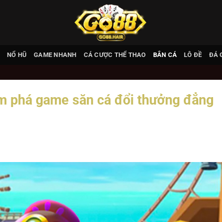
NỔ HŨ
GAME NHANH
CÁ CƯỢC THỂ THAO
BẮN CÁ
LÔ ĐỀ
ĐÁ 
m phá game săn cá đổi thưởng đẳng