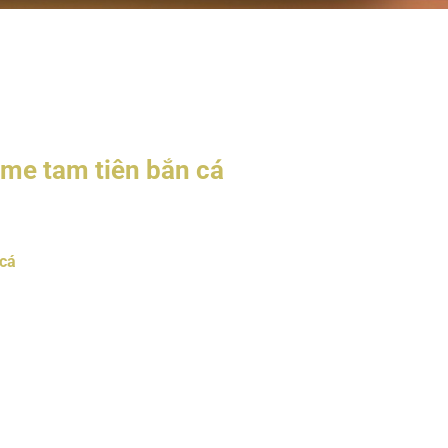
 game săn cá đổi thưởng hot nhất hiện nay, nổi bật với đồ họa
i chơi hấp dẫn. Với giao diện thân thiện và tính năng hiện đại,
ựa chọn giải trí đẳng cấp cho mọi tín đồ đam mê dòng game bắn
ame tam tiên bắn cá
sắc nét với tạo hình sinh vật biển đa dạng, chuyển động mượt
i sử dụng vũ khí như bom nổ, súng laser, pháo băng,… được
cá
trở nên sống động và mãn nhãn. Mỗi lần tiêu diệt boss lớn,
ạn hoạt cảnh hoành tráng, tạo cảm giác thỏa mãn tột độ.
ồm súng điện, súng xuyên thấu, bom chùm và đại bác tự
ọn chiến thuật săn cá. Đặc biệt, game thường xuyên xuất hiện
g biển, rùa khổng lồ với phần thưởng cực kỳ hấp dẫn. Khi tiêu
ể nhận được xu, kim cương hoặc vật phẩm giá trị cao để đổi