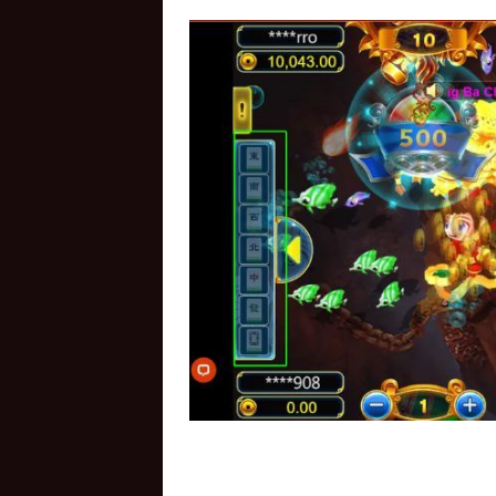
Đồ hoạ 3D 