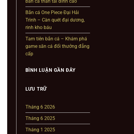
bắn cá thần tài đỉnh cao
Bắn cá One Piece Đại Hải
Trình – Càn quét đại dương,
rinh kho báu
Tam tiên bắn cá – Khám phá
game săn cá đổi thưởng đẳng
cấp
BÌNH LUẬN GẦN ĐÂY
LƯU TRỮ
Tháng 6 2026
Tháng 6 2025
Tháng 1 2025