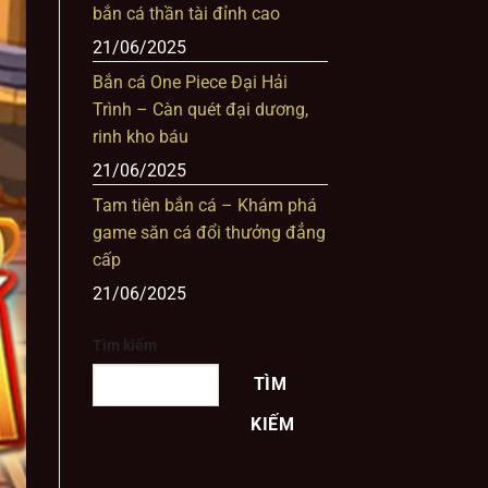
bắn cá thần tài đỉnh cao
21/06/2025
Bắn cá One Piece Đại Hải
Trình – Càn quét đại dương,
rinh kho báu
21/06/2025
Tam tiên bắn cá – Khám phá
game săn cá đổi thưởng đẳng
cấp
21/06/2025
Tìm kiếm
TÌM
KIẾM