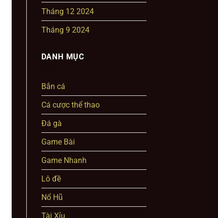
Tháng 12 2024
Tháng 9 2024
DANH MỤC
Bắn cá
Cá cược thể thao
Đá gà
Game Bài
Game Nhanh
Lô đề
Nổ Hũ
Tài Xỉu