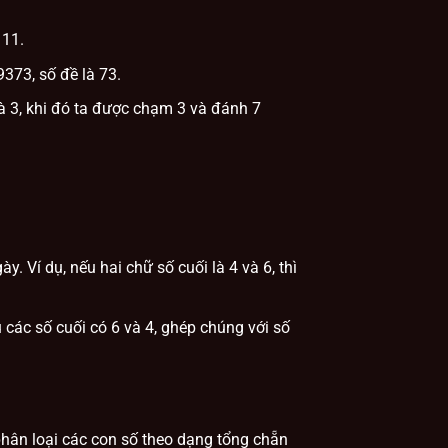
 11.
373, số đề là 73.
là 3, khi đó ta được chạm 3 và đánh 7
y. Ví dụ, nếu hai chữ số cuối là 4 và 6, thì
 các số cuối có 6 và 4, ghép chúng với số
hân loại các con số theo dạng tổng chẵn