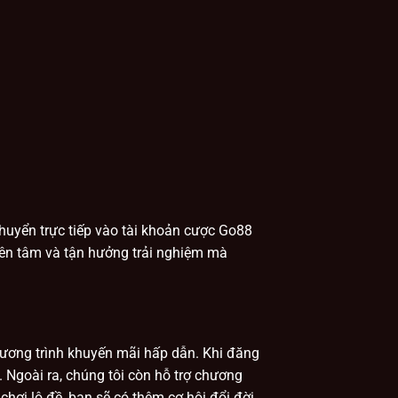
chuyển trực tiếp vào tài khoản cược Go88
yên tâm và tận hưởng trải nghiệm mà
ương trình khuyến mãi hấp dẫn. Khi đăng
 Ngoài ra, chúng tôi còn hỗ trợ chương
 chơi lô đề, bạn sẽ có thêm cơ hội đổi đời