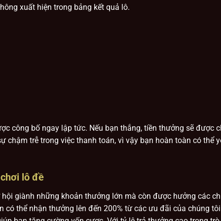
ông xuất hiện trong bảng kết quả lô.
ược công bố ngay lập tức. Nếu bạn thắng, tiền thưởng sẽ được 
 chậm trễ trong việc thanh toán, vì vậy bạn hoàn toàn có thể 
chơi lô đề
cơ hội giành những khoản thưởng lớn mà còn được hưởng các ch
ạn có thể nhận thưởng lên đến 200% từ các ưu đãi của chúng tôi.
giúp bạn tăng cường vốn cược. Với tỷ lệ trả thưởng cao trong trò