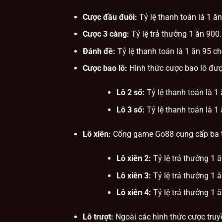
Cược đầu đuôi:
Tỷ lệ thanh toán là 1 ăn
Cược 3 càng:
Tỷ lệ trả thưởng 1 ăn 900.
Đánh đề:
Tỷ lệ thanh toán là 1 ăn 95 c
Cược bao lô:
Hình thức cược bao lô được
Lô 2 số:
Tỷ lệ thanh toán là 1 
Lô 3 số:
Tỷ lệ thanh toán là 1
Lô xiên:
Cổng game Go88 cung cấp ba t
Lô xiên 2:
Tỷ lệ trả thưởng 1 ă
Lô xiên 3:
Tỷ lệ trả thưởng 1 ă
Lô xiên 4:
Tỷ lệ trả thưởng 1 
Lô trượt:
Ngoài các hình thức cược truyề