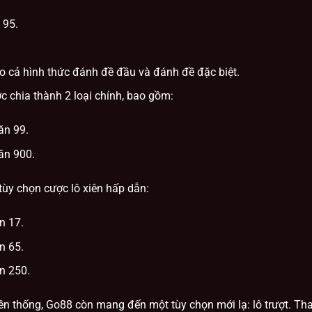
 95.
ho cả hình thức đánh đề đầu và đánh đề đặc biệt.
 chia thành 2 loại chính, bao gồm:
ăn 99.
 ăn 900.
ùy chọn cược lô xiên hấp dẫn:
n 17.
n 65.
ăn 250.
n thống, Go88 còn mang đến một tùy chọn mới lạ: lô trượt. Thay