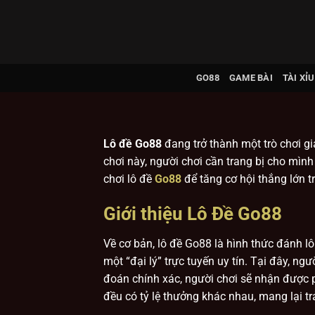
Bỏ
qua
nội
dung
GO88
GAME BÀI
TÀI XỈU
Lô đề Go88
đang trở thành một trò chơi gi
chơi này, người chơi cần trang bị cho mì
chơi lô đề
Go88
để tăng cơ hội thắng lớn tr
Giới thiệu Lô Đề Go88
Về cơ bản, lô đề Go88 là hình thức đánh l
một “đại lý” trực tuyến uy tín. Tại đây, 
đoán chính xác, người chơi sẽ nhận được p
đều có tỷ lệ thưởng khác nhau, mang lại t