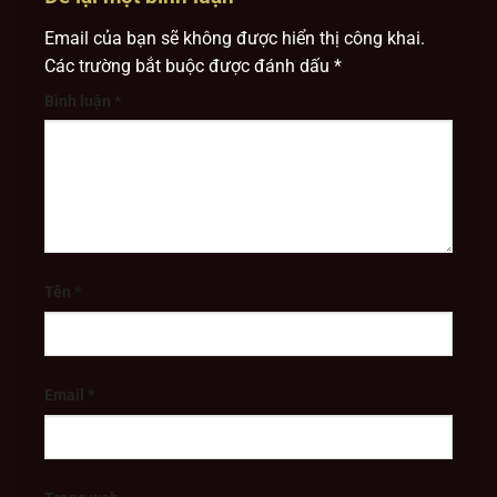
Email của bạn sẽ không được hiển thị công khai.
Các trường bắt buộc được đánh dấu
*
Bình luận
*
Tên
*
Email
*