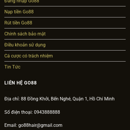
Đăng nhập Go88
Nạp tiền Go88
Rút tiền Go88
Chính sách bảo mật
Điều khoản sử dụng
Cá cược có trách nhiệm
Tin Tức
LIÊN HỆ GO88
Địa chỉ: 88 Đồng Khởi, Bến Nghé, Quận 1, Hồ Chí Minh
Số điện thoại: 0943888888
Email:
go88hair@gmail.com