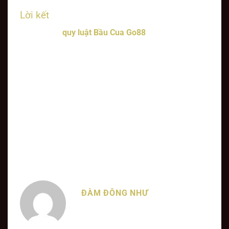
Lời kết
Qua những
quy luật Bầu Cua Go88
mà chúng tôi đã
chia sẻ, hy vọng bạn sẽ có thêm kiến thức và chiến
lược để nâng cao khả năng thắng lớn trong trò chơi
này. Mặc dù Bầu Cua phần lớn dựa vào yếu tố may
mắn, nhưng việc hiểu rõ các quy tắc và áp dụng các
phương pháp tính toán hợp lý sẽ giúp bạn có nhiều
cơ hội giành chiến thắng. Hãy luôn chơi với tâm lý
thoải mái và tận hưởng những phút giây giải trí thú
vị tại Go88.
ĐÀM ĐÔNG NHƯ
Đàm Đông Như - Nữ CEO trẻ tài
năng của Go88, một cái tên đang