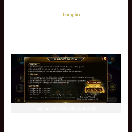
Để chơi Bầu Cua Go88 một cách hiệu quả, người
chơi cần nắm vững các
thông tin
cơ bản của trò
chơi. Trong game, có ba viên xúc xắc, mỗi viên có
sáu mặt được in hình các linh vật: bầu, cua, tôm, cá,
gà và nai. Các viên xúc xắc này sẽ được đặt vào
một cái bát kín.
Các quy tắc chơi Bầu Cua Go88
Khi bắt đầu, người quản trò (hệ thống) sẽ tiến hành