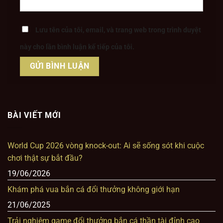
Lưu tên của tôi, email, và trang web trong trình duyệt
này cho lần bình luận kế tiếp của tôi.
BÀI VIẾT MỚI
World Cup 2026 vòng knock-out: Ai sẽ sống sót khi cuộc
chơi thật sự bắt đầu?
19/06/2026
Khám phá vua bắn cá đổi thưởng không giới hạn
21/06/2025
Trải nghiệm game đổi thưởng bắn cá thần tài đỉnh cao