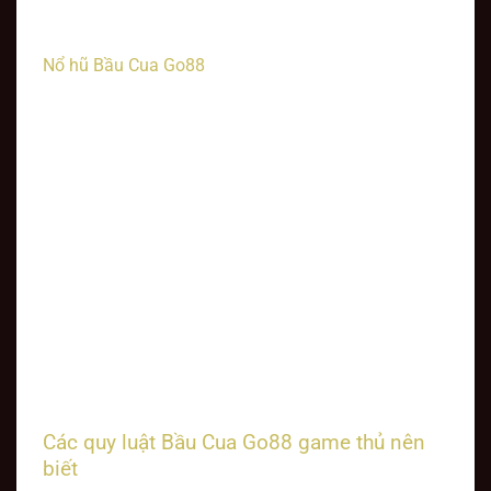
nổ.
Nổ hũ Bầu Cua Go88
Bên cạnh những ván cược thông thường, Go88 còn
thiết kế tính năng hũ nổ, làm tăng thêm phần kịch
tính cho trò chơi. Hũ sẽ nổ khi cả ba viên xúc xắc
cùng ra một mặt linh vật giống nhau.
Hũ Bầu Cua được hiển thị ở phần trên màn hình, bên
cạnh Dealer. Khi nhấn vào hũ, người chơi có thể xem
lịch sử các lần nổ hũ và tỷ lệ xuất hiện của các linh
vật. Số tiền thắng hũ sẽ được tính theo công thức:
Số tiền thắng = Tiền cược x Tiền hũ / Tổng tiền
đặt trong ô nổ hũ.
Các quy luật Bầu Cua Go88 game thủ nên
biết