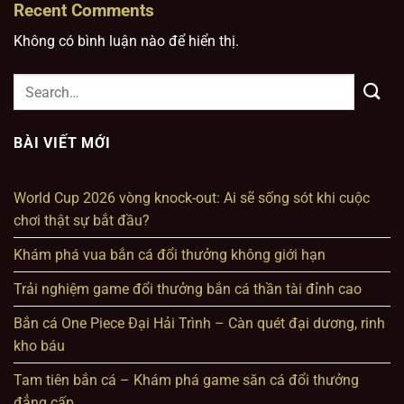
Recent Comments
Không có bình luận nào để hiển thị.
BÀI VIẾT MỚI
World Cup 2026 vòng knock-out: Ai sẽ sống sót khi cuộc
chơi thật sự bắt đầu?
Khám phá vua bắn cá đổi thưởng không giới hạn
Trải nghiệm game đổi thưởng bắn cá thần tài đỉnh cao
Bắn cá One Piece Đại Hải Trình – Càn quét đại dương, rinh
kho báu
Tam tiên bắn cá – Khám phá game săn cá đổi thưởng
đẳng cấp