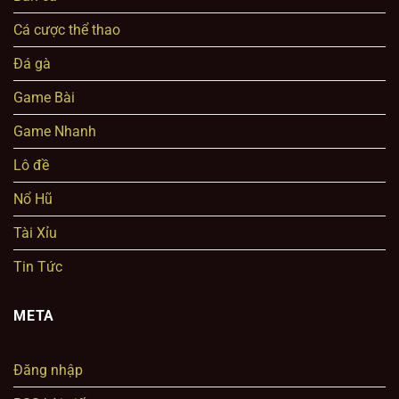
Cá cược thể thao
Đá gà
Game Bài
Game Nhanh
Lô đề
Nổ Hũ
Tài Xỉu
Tin Tức
META
Đăng nhập