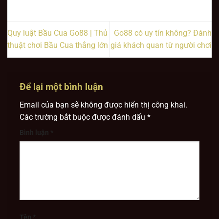
Quy luật Bầu Cua Go88 | Thủ
Go88 có uy tín không? Đánh
thuật chơi Bầu Cua thắng lớn
giá khách quan từ người chơi
Để lại một bình luận
Email của bạn sẽ không được hiển thị công khai.
Các trường bắt buộc được đánh dấu
*
Bình luận
*
Tên
*