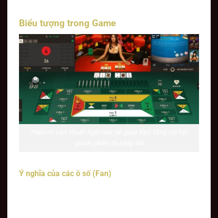
thưởng.
Biểu tượng trong Game
Hiểu rõ các thuật ngữ này sẽ giúp bạn tăng cơ hội
giành phần thưởng lớn
Ý nghĩa của các ô số (Fan)
Trong Fantan Go88, “Fan” là bốn ô số chính, bao
gồm các số từ 1 đến 4. Đây là những ô để người
chơi đặt cược và cũng là cơ sở để tính kết quả của