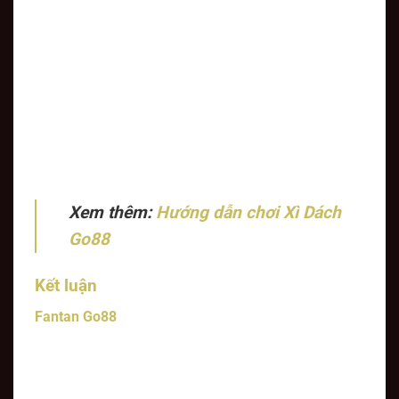
thua liên tiếp, bạn rất dễ bị cảm xúc chi phối. Điều
này có thể dẫn đến các quyết định không sáng suốt,
khiến bạn mất đi lợi thế.
Một bí quyết khác là quan sát và học hỏi từ những
người chơi giàu kinh nghiệm. Quan sát cách họ đặt
cược và điều chỉnh chiến lược của mình theo tình
huống là cách nhanh nhất để cải thiện kỹ năng.
Xem thêm:
Hướng dẫn chơi Xì Dách
Go88
Kết luận
Fantan Go88
trên nền tảng Go88 không chỉ là một
trò chơi đổi thưởng mà còn là cơ hội để người chơi
khám phá khả năng phán đoán và xây dựng chiến
thuật. Với giao diện thân thiện, luật chơi dễ hiểu, và