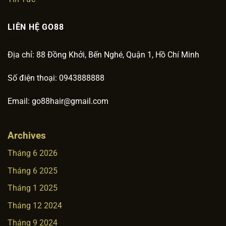
LIÊN HỆ GO88
Địa chỉ: 88 Đồng Khởi, Bến Nghé, Quận 1, Hồ Chí Minh
Số điện thoại: 0943888888
Email:
go88hair@gmail.com
Archives
Tháng 6 2026
Tháng 6 2025
Tháng 1 2025
Tháng 12 2024
Tháng 9 2024