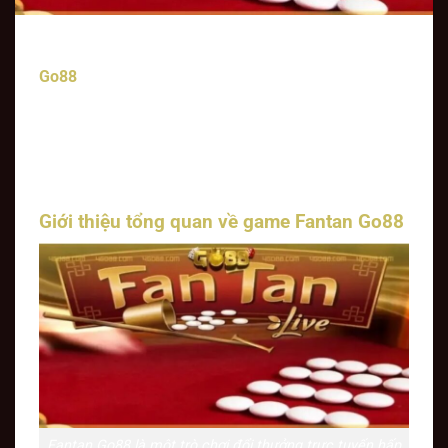
Fantan Go88 đang làm mưa làm gió trên nền tảng
Go88
, mang đến trải nghiệm chơi độc đáo và hấp
dẫn. Xuất hiện tại
van2017.com
, trò chơi không chỉ
gây ấn tượng với giao diện bắt mắt mà còn thu hút
bởi lối chơi đầy kịch tính, cơ hội thắng lớn dành cho
mọi người chơi.
Giới thiệu tổng quan về game Fantan Go88
Fantan Go88 là một trò chơi đổi thưởng trực tuyến hấp