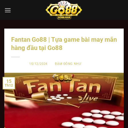
Bỏ
qua
nội
dung
Fantan Go88 | Tựa game bài may mắn
hàng đầu tại Go88
ĐĂNG VÀO
15/12/2024
BỞI
ĐÀM ĐÔNG NHƯ
15
Th12