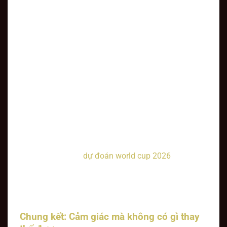
Tây Ban Nha. Những trận đó, trên lý thuyết, đều có
thể xảy ra tùy theo cách bốc thăm và kết quả vòng
bảng.
Một điều tôi để ý: các đội có hàng thủ tốt thường đi
sâu hơn kỳ vọng ở giai đoạn knock-out. Italy 2006,
Đức 2014, Argentina 2022 — họ không phải là đội
đẹp nhất hay ghi nhiều bàn nhất giải, nhưng họ biết
cách không thua. Ở knock-out, không thua là đủ để
tồn tại. Ghi bàn chỉ cần một lần là xong.
Nếu bạn muốn theo dõi sâu hơn về các phân tích
kèo, tỷ lệ chấp và
dự đoán world cup 2026
từ nhiều
góc nhìn chuyên môn khác nhau, thì có thể tham
khảo thêm các nguồn tổng hợp để có bức tranh đa
chiều hơn trước khi bóng lăn.
Chung kết: Cảm giác mà không có gì thay