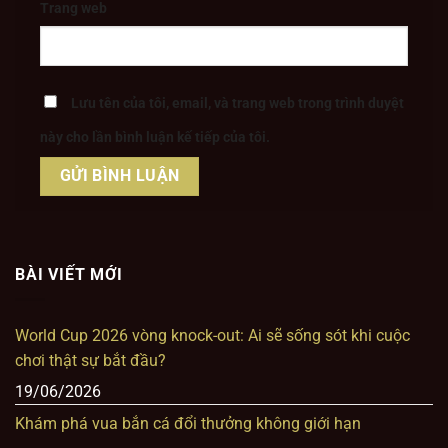
Trang web
Lưu tên của tôi, email, và trang web trong trình duyệt
này cho lần bình luận kế tiếp của tôi.
BÀI VIẾT MỚI
World Cup 2026 vòng knock-out: Ai sẽ sống sót khi cuộc
chơi thật sự bắt đầu?
19/06/2026
Khám phá vua bắn cá đổi thưởng không giới hạn