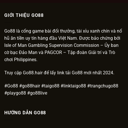
GIỚI THIỆU GO88
Go88 là cổng game bài đổi thưởng, tài xỉu xanh chín và nổ
hũ ăn tiền uy tín hàng đầu Việt Nam. Được bảo chứng bởi
Isle of Man Gambling Supervision Commission – Ủy ban
cờ bạc Đảo Man và PAGCOR – Tập đoàn Giải trí và Trò
chơi Philippines.
Truy cập Go88.hair để lấy link tải Go88 mới nhất 2024.
#Go88 #go88hair #taigo88 #linktaigo88 #trangchugo88
#playgo88 #go88live
HƯỚNG DẪN GO88