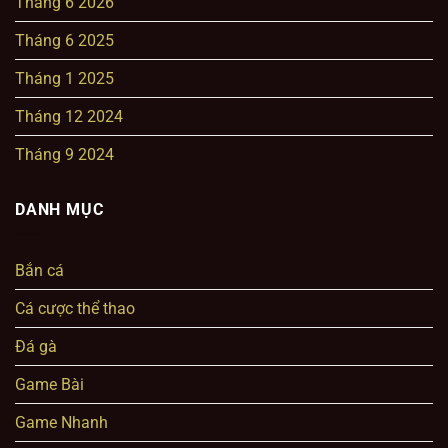
Tháng 6 2026
Tháng 6 2025
Tháng 1 2025
Tháng 12 2024
Tháng 9 2024
DANH MỤC
Bắn cá
Cá cược thể thao
Đá gà
Game Bài
Game Nhanh