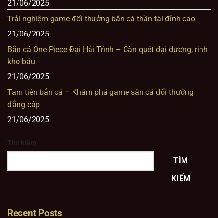
21/06/2025
Trải nghiệm game đổi thưởng bắn cá thần tài đỉnh cao
21/06/2025
Bắn cá One Piece Đại Hải Trình – Càn quét đại dương, rinh
kho báu
21/06/2025
Tam tiên bắn cá – Khám phá game săn cá đổi thưởng
đẳng cấp
21/06/2025
Tìm kiếm
TÌM
KIẾM
Recent Posts