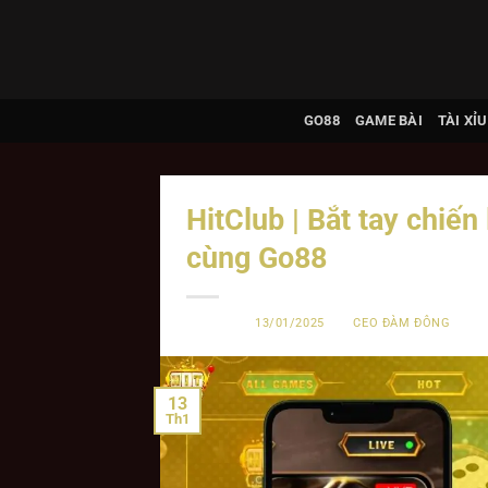
Bỏ
qua
nội
dung
GO88
GAME BÀI
TÀI XỈU
HitClub | Bắt tay chiế
cùng Go88
ĐĂNG VÀO
13/01/2025
BỞI
CEO ĐÀM ĐÔNG
13
Th1