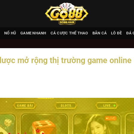
NỔ HŨ
GAME NHANH
CÁ CƯỢC THỂ THAO
BẮN CÁ
LÔ ĐỀ
ĐÁ 
n lược mở rộng thị trường game online