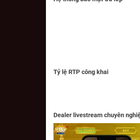
Sự hợp tác giữa Hit Club và Go88 đã m
Go88 Shield Pro, sử dụng công nghệ m
Đây là tiêu chuẩn mã hóa dữ liệu hàng
của người chơi luôn được bảo vệ tuyệt
99.99% các cuộc tấn công mạng đã đượ
người chơi hoàn toàn yên tâm khi tham
Tỷ lệ RTP công khai
Hit Club công khai tỷ lệ RTP của từng t
biệt hơn nữa, phần lớn các tựa game đổ
hơn nhiều so với các nhà cái khác trên 
Dealer livestream chuyên nghi