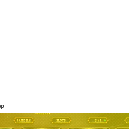
ang lại một hệ thống bảo mật đa lớp đẳng cấp với giải pháp
ã hóa SSL 256-bit.
 đầu hiện nay, đảm bảo rằng mọi thông tin cá nhân và giao dịch
 đối khỏi các mối đe dọa từ tấn công mạng. Theo thống kê,
c ngăn chặn thành công nhờ hệ thống bảo mật này, giúp
 gia.
rò chơi, giúp người chơi hiểu rõ hơn về xác suất thắng cược. Đặc
i thưởng tại nền tảng đều có có tỷ lệ RTP lên đến 97.5%, cao
thị trường.
ệp