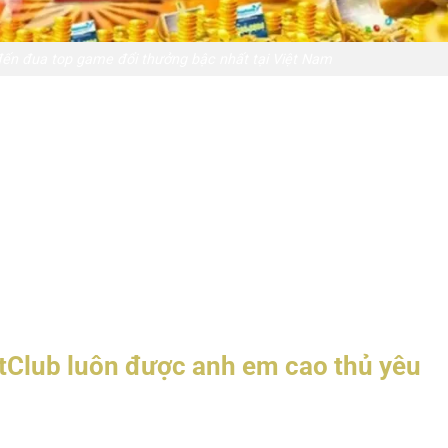
 đến đua top game đổi thưởng bậc nhất tại Việt Nam
ỉ là một cổng game đổi thưởng mà là một minh chứng cho sự uy
e trực tuyến. Được cấp phép bởi Curaçao eGaming (số hiệu:
c hàng đầu, nền tảng cam kết hoạt động hợp pháp, công bằng
ơi.
 Philippines, đảm bảo kết nối ổn định, mượt mà, xóa tan nỗi lo
 Việt Nam. Với cổng game xanh chín Hit Club, bạn không chỉ chơi
rường giải trí an toàn, đáng tin cậy, nơi mọi thông tin và giao
itClub luôn được anh em cao thủ yêu