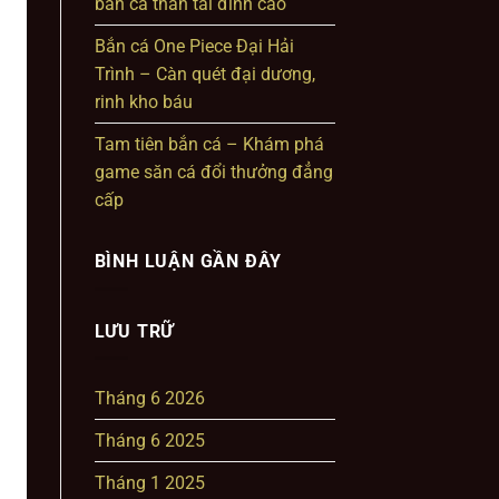
bắn cá thần tài đỉnh cao
Bắn cá One Piece Đại Hải
Trình – Càn quét đại dương,
rinh kho báu
Tam tiên bắn cá – Khám phá
game săn cá đổi thưởng đẳng
cấp
BÌNH LUẬN GẦN ĐÂY
LƯU TRỮ
Tháng 6 2026
Tháng 6 2025
Tháng 1 2025