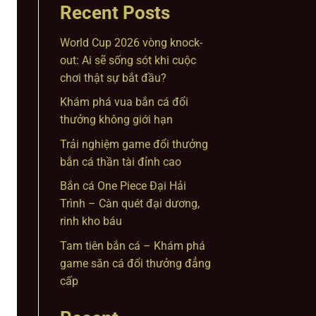
Recent Posts
World Cup 2026 vòng knock-
out: Ai sẽ sống sót khi cuộc
chơi thật sự bắt đầu?
Khám phá vua bắn cá đổi
thưởng không giới hạn
Trải nghiệm game đổi thưởng
bắn cá thần tài đỉnh cao
Bắn cá One Piece Đại Hải
Trình – Càn quét đại dương,
rinh kho báu
Tam tiên bắn cá – Khám phá
game săn cá đổi thưởng đẳng
cấp