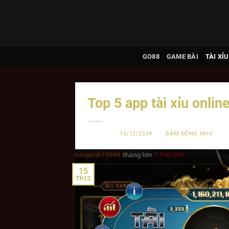
Bỏ
qua
nội
dung
GO88
GAME BÀI
TÀI XỈU
Top 5 app tài xỉu onlin
ĐĂNG VÀO
15/12/2024
BỞI
ĐÀM ĐÔNG NHƯ
15
Th12