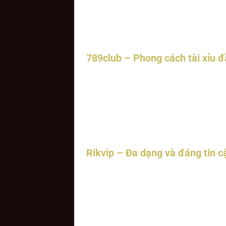
cược thể thao. Đặc biệt, Go88 thường x
đăng ký và nạp tiền lần đầu, bạn sẽ n
thích. Đây là một nền tảng lý tưởng để 
789club – Phong cách tài xỉu đ
789club là ứng dụng mang đến phong cá
thiết kế sáng tạo với các phiên bản độ
789club còn có các tính năng nổi bật n
khuyến mãi đặc biệt, người chơi mới có
hoàn hảo cho những ai muốn trải nghi
Rikvip – Đa dạng và đáng tin c
Rikvip luôn được đánh giá cao nhờ sự đ
thể chơi tài xỉu với nhiều phiên bản k
tâm. Ứng dụng di động của Rikvip còn 
biệt, Rikvip thường xuyên tung ra các 
lợi và cơ hội giành chiến thắng cao hơn