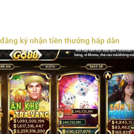
kế với mục tiêu hướng tới người chơi, cung cấp các tính năng
n tình. Đây chính là yếu tố quan trọng để người chơi cảm thấy
 giải trí mà không cần lo lắng về bất kỳ rủi ro nào.
e đăng ký nhận tiền thưởng hấp dẫn