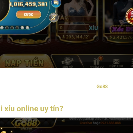
 ngày càng phát triển với hàng loạt ứng dụng ra đời. Tuy nhiên,
tín không phải điều dễ dàng. Các nền tảng như
Go88
đã chứng
g đến trải nghiệm chơi thú vị và đáng tin cậy cho người dùng.
 xỉu online uy tín?