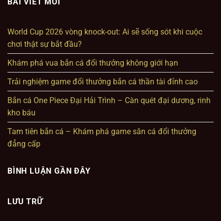
BÀI VIẾT MỚI
World Cup 2026 vòng knock-out: Ai sẽ sống sót khi cuộc
chơi thật sự bắt đầu?
Khám phá vua bắn cá đổi thưởng không giới hạn
Trải nghiệm game đổi thưởng bắn cá thần tài đỉnh cao
Bắn cá One Piece Đại Hải Trình – Càn quét đại dương, rinh
kho báu
Tam tiên bắn cá – Khám phá game săn cá đổi thưởng
đẳng cấp
BÌNH LUẬN GẦN ĐÂY
LƯU TRỮ