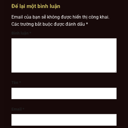
Để lại một bình luận
Email của bạn sẽ không được hiển thị công khai.
Các trường bắt buộc được đánh dấu
*
Bình luận
*
Tên
*
Email
*