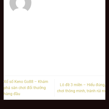
Đàm Đông Như - Nữ CEO trẻ tài
năng của Go88, một cái tên đang
ngày càng được biết đến rộng rãi
trong làng giải trí trực tuyến. Với
nền tảng kiến thức vững chắc, kinh
nghiệm báo chí dày dặn và tầm
nhìn chiến lược sắc bén, Đông Như
đang dẫn dắt Go88 vươn xa và
khẳng định vị thế trong thị trường
giải trí trực tuyến.
Xổ số Keno Go88 – Khám
Lô đề 3 miền – Hiểu đúng,
phá sân chơi đổi thưởng
chơi thông minh, tránh rủi ro
hàng đầu