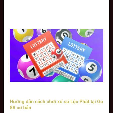
như đang theo dõi trực tiếp tại trường quay. Mỗi con
số mở ra là một cơ hội, mỗi lần tham gia là một
hành trình chinh phục vận may, phần thưởng giá trị
có thể đến bất ngờ chỉ trong tích tắc.
Tổng quan về xổ số Lộc Phát tại hệ thống Go88
Hướng dẫn cách chơi xổ số Lộc Phát tại Go
88 cơ bản