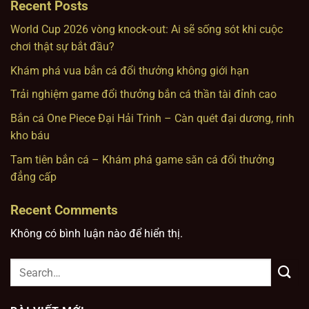
Recent Posts
World Cup 2026 vòng knock-out: Ai sẽ sống sót khi cuộc
chơi thật sự bắt đầu?
Khám phá vua bắn cá đổi thưởng không giới hạn
Trải nghiệm game đổi thưởng bắn cá thần tài đỉnh cao
Bắn cá One Piece Đại Hải Trình – Càn quét đại dương, rinh
kho báu
Tam tiên bắn cá – Khám phá game săn cá đổi thưởng
đẳng cấp
Recent Comments
Không có bình luận nào để hiển thị.