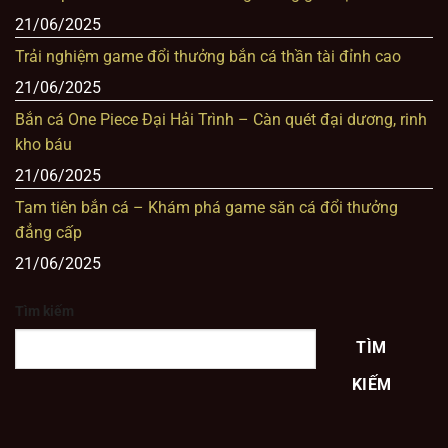
21/06/2025
Trải nghiệm game đổi thưởng bắn cá thần tài đỉnh cao
21/06/2025
Bắn cá One Piece Đại Hải Trình – Càn quét đại dương, rinh
kho báu
21/06/2025
Tam tiên bắn cá – Khám phá game săn cá đổi thưởng
đẳng cấp
21/06/2025
Tìm kiếm
TÌM
KIẾM