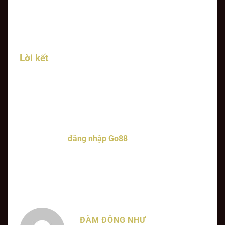
Không dồn vốn vào một lần cược:
Chia nhỏ ngân
sách để có nhiều cơ hội thử vận may và kiểm
soát rủi ro tốt hơn.
Lời kết
Đừng bỏ lỡ cơ hội vàng để thử vận may mỗi ngày
cùng
xổ số Lộc Phát
. Với giao diện hiện đại, tỷ lệ
trúng thưởng cao và phần thưởng cực kỳ hấp dẫn,
đây chính là điểm đến lý tưởng cho những ai muốn
vừa giải trí, vừa có cơ hội “đổi đời” chỉ sau một lần
chọn số. Hãy
đăng nhập Go88
, chọn con số bạn tin
tưởng và bắt đầu hành trình chinh phục vận may
ngay hôm nay.
ĐÀM ĐÔNG NHƯ