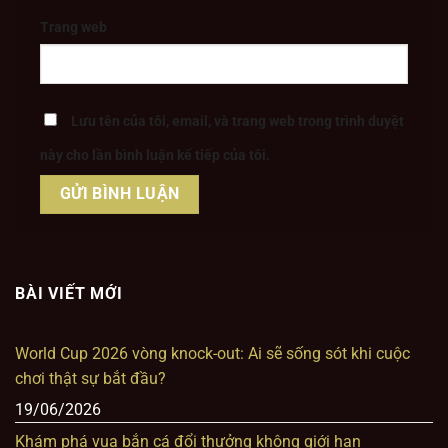
Trang web
Lưu tên của tôi, email, và trang web trong trình duyệt
này cho lần bình luận kế tiếp của tôi.
BÀI VIẾT MỚI
World Cup 2026 vòng knock-out: Ai sẽ sống sót khi cuộc
chơi thật sự bắt đầu?
19/06/2026
Khám phá vua bắn cá đổi thưởng không giới hạn