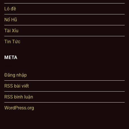
Lô đề
Nổ Hũ
Tài Xỉu
Tin Tức
META
Đăng nhập
RSS bài viết
RSS bình luận
WordPress.org