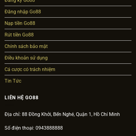
Đăng ký Go88
Đăng nhập Go88
Nạp tiền Go88
Rút tiền Go88
Chính sách bảo mật
Điều khoản sử dụng
Cá cược có trách nhiệm
Tin Tức
LIÊN HỆ GO88
Địa chỉ: 88 Đồng Khởi, Bến Nghé, Quận 1, Hồ Chí Minh
Số điện thoại: 0943888888