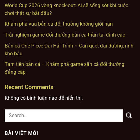
World Cup 2026 vòng knock-out: Ai sẽ sống sót khi cuộc
chơi thật sự bắt đầu?
Khám phá vua bắn cá đổi thưởng không giới hạn
Trải nghiệm game đổi thưởng bắn cá thần tài đỉnh cao
Bắn cá One Piece Đại Hải Trình – Càn quét đại dương, rinh
kho báu
Tam tiên bắn cá – Khám phá game săn cá đổi thưởng
đẳng cấp
Recent Comments
Không có bình luận nào để hiển thị.
BÀI VIẾT MỚI