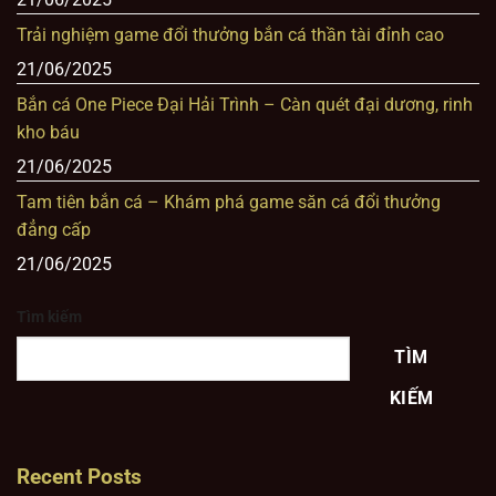
Trải nghiệm game đổi thưởng bắn cá thần tài đỉnh cao
21/06/2025
Bắn cá One Piece Đại Hải Trình – Càn quét đại dương, rinh
kho báu
21/06/2025
Tam tiên bắn cá – Khám phá game săn cá đổi thưởng
đẳng cấp
21/06/2025
Tìm kiếm
TÌM
KIẾM
Recent Posts