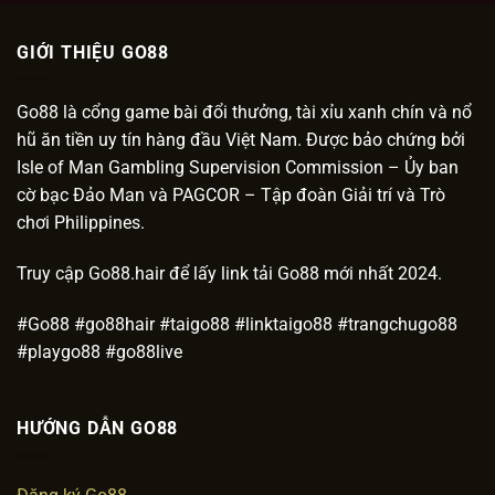
GIỚI THIỆU GO88
Go88 là cổng game bài đổi thưởng, tài xỉu xanh chín và nổ
hũ ăn tiền uy tín hàng đầu Việt Nam. Được bảo chứng bởi
Isle of Man Gambling Supervision Commission – Ủy ban
cờ bạc Đảo Man và PAGCOR – Tập đoàn Giải trí và Trò
chơi Philippines.
Truy cập Go88.hair để lấy link tải Go88 mới nhất 2024.
#Go88 #go88hair #taigo88 #linktaigo88 #trangchugo88
#playgo88 #go88live
HƯỚNG DẪN GO88