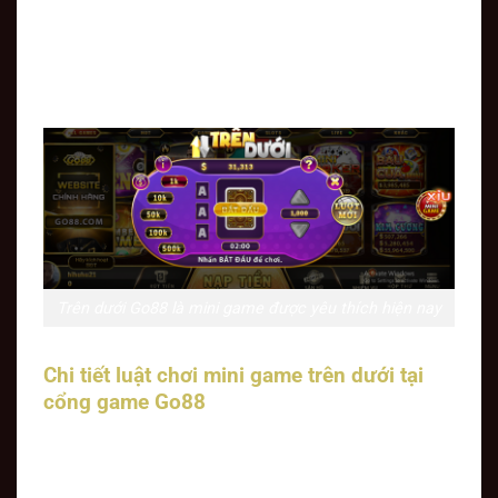
nào đó từ hệ thống. Mỗi ván cược sẽ có một con số
nhất định (thường từ 0 đến 6 hoặc 0 đến 12), và
nhiệm vụ của bạn là dự đoán xem tổng số kết quả
sẽ “trên” hay “dưới” con số đó.
Trên dưới Go88 là mini game được yêu thích hiện nay
Chi tiết luật chơi mini game trên dưới tại
cổng game Go88
Việc tham gia trò chơi trên dưới Go88 khá dễ dàng
và không có nhiều quy tắc phức tạp. Dưới đây là
một số luật chơi cơ bản mà bạn cần nắm rõ để bắt