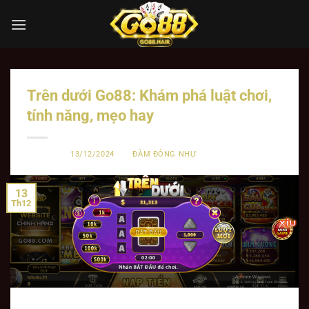
Bỏ
qua
nội
dung
Trên dưới Go88: Khám phá luật chơi,
tính năng, mẹo hay
ĐĂNG VÀO
13/12/2024
BỞI
ĐÀM ĐÔNG NHƯ
13
Th12