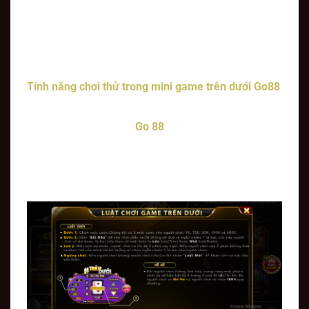
làm quen và tham gia vào trò chơi mà không gặp
phải khó khăn nào. Tất cả các thông tin về kết quả
cược, tỷ lệ cược và số dư tài khoản đều được hiển
thị rõ ràng.
Tính năng chơi thử trong mini game trên dưới Go88
Để giúp người chơi mới làm quen với trên dưới mà
không gặp phải rủi ro,
Go 88
cung cấp tính năng
chơi thử. Bạn có thể tham gia chơi mà không cần
đặt cược bằng tiền thật, từ đó học hỏi kinh nghiệm
và hiểu rõ hơn về luật chơi.