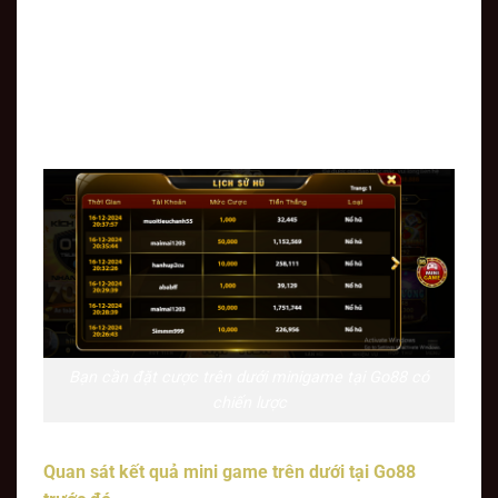
cược trên dưới minigame tại Go88 hợp lý. Bạn có thể
bắt đầu với những cược nhỏ và dần dần tăng cược
khi bạn cảm thấy tự tin hơn. Đồng thời, nếu bạn
thua liên tiếp, hãy giảm cược để bảo vệ ngân sách
của mình.
Bạn cần đặt cược trên dưới minigame tại Go88 có
chiến lược
Quan sát kết quả mini game trên dưới tại Go88