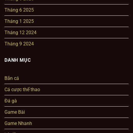
Tháng 6 2025
Tháng 1 2025
Tháng 12 2024
Tháng 9 2024
DANH MỤC
Bắn cá
Cá cược thể thao
Đá gà
Game Bài
Game Nhanh