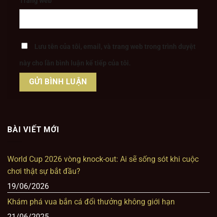
Trang web
Lưu tên của tôi, email, và trang web trong trình duyệt
này cho lần bình luận kế tiếp của tôi.
BÀI VIẾT MỚI
World Cup 2026 vòng knock-out: Ai sẽ sống sót khi cuộc
chơi thật sự bắt đầu?
19/06/2026
Khám phá vua bắn cá đổi thưởng không giới hạn
21/06/2025