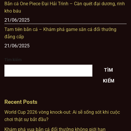
Bắn cá One Piece Đại Hải Trình – Càn quét đại dương, rinh
kho báu
21/06/2025
Tam tiên bắn cá – Khám phá game săn cá đổi thưởng
đẳng cấp
21/06/2025
Tìm kiếm
TÌM
KIẾM
Recent Posts
World Cup 2026 vòng knock-out: Ai sẽ sống sót khi cuộc
chơi thật sự bắt đầu?
Khám phá vua bắn cá đổi thưởng không giới hạn