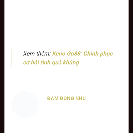
chắn sẽ không làm bạn thất vọng. Đặc biệt, hệ
thống thanh toán qua ngân hàng nhanh chóng, an
toàn và thuận tiện là điểm cộng lớn khi tham gia
chơi tại Go88. Hãy bắt đầu trải nghiệm game bài Go
88 ngay hôm nay và chinh phục những phần
thưởng giá trị!
Xem thêm:
Keno Go88: Chinh phục
cơ hội rinh quà khủng
ĐÀM ĐÔNG NHƯ
Đàm Đông Như - Nữ CEO trẻ tài
năng của Go88, một cái tên đang
ngày càng được biết đến rộng rãi
trong làng giải trí trực tuyến. Với