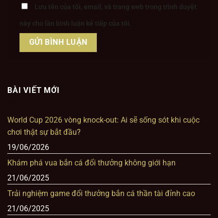
Lưu tên của tôi, email, và trang web trong trình duyệt
này cho lần bình luận kế tiếp của tôi.
BÀI VIẾT MỚI
World Cup 2026 vòng knock-out: Ai sẽ sống sót khi cuộc
chơi thật sự bắt đầu?
19/06/2026
Khám phá vua bắn cá đổi thưởng không giới hạn
21/06/2025
Trải nghiệm game đổi thưởng bắn cá thần tài đỉnh cao
21/06/2025