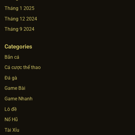
Tháng 1 2025
Tháng 12 2024
Tháng 9 2024
Categories
Bắn cá
Cá cược thể thao
Đá gà
Game Bài
Game Nhanh
Lô đề
Nổ Hũ
Tài Xỉu