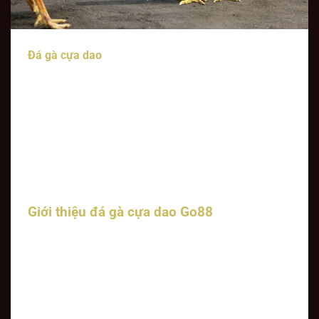
Đá gà cựa dao
là hình thức thi đấu hấp dẫn, kịch
tính trong giới đam mê đá gà, được tổ chức tại
những đấu trường chuyên nghiệp, hiện đại và chuẩn
an toàn. Với sự kết hợp giữa kỹ thuật chăm sóc,
huấn luyện gà đá và hệ thống thi đấu công bằng,
minh bạch, Go88 không chỉ là sân chơi giải trí mà
còn là nơi giao lưu, học hỏi của những tay chơi gà
đẳng cấp.
Giới thiệu đá gà cựa dao Go88
Đá gà cựa dao trên Go88 là hình thức cá cược trực
tuyến tái hiện sinh động các trận đá gà chuyên
nghiệp, nơi những chiến kê được trang bị cựa dao
sắc như lưỡi kiếm nhỏ, gắn trực tiếp vào chân. Khác
với cựa tròn (cựa kim) chỉ xuyên hoặc chích điểm