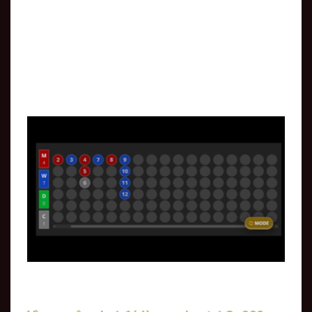
Tỷ lệ cược trong đá gà cựa dao Go88 được thiết lập
dựa trên yếu tố cân sức giữa hai chiến kê, mang tính
minh bạch và cạnh tranh cao. Tùy vào từng trận,
Meron và Wala sẽ có tỷ lệ cược khác nhau, thường
dao động theo độ chênh lệch sức mạnh và thành
tích trước đó.
Tỷ lệ cược minh bạch, cạnh tranh cao