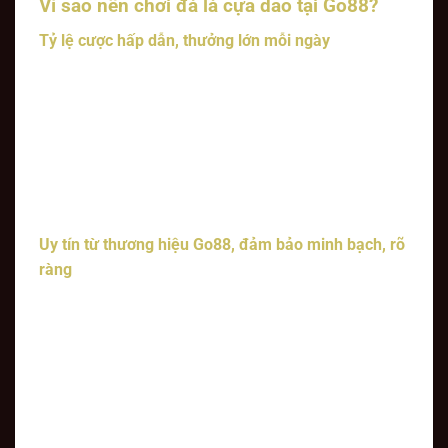
Vì sao nên chơi đá là cựa dao tại Go88?
Tỷ lệ cược hấp dẫn, thưởng lớn mỗi ngày
Với đá gà cựa dao tại Go88, bạn không chỉ giải trí
mà còn có cơ hội nhận thưởng cực khủng. Tỷ lệ
cược cạnh tranh, minh bạch và thay đổi linh hoạt
theo từng trận, mang đến nhiều lựa chọn hấp dẫn.
Những người chơi có chiến lược đặt cược tốt hoàn
toàn có thể thu về lợi nhuận mỗi ngày.
Uy tín từ thương hiệu Go88, đảm bảo minh bạch, rõ
ràng
Go88 đã xây dựng được chỗ đứng vững chắc trong
cộng đồng yêu thích đá gà cựa dao nhờ vào sự
minh bạch và chuyên nghiệp. Mọi thông tin từ tỷ lệ
cược đến kết quả trận đấu đều được công bố rõ
ràng, không có sự can thiệp hay gian lận. Giao diện
thiết kế thân thiện, dễ sử dụng, hệ thống bảo mật