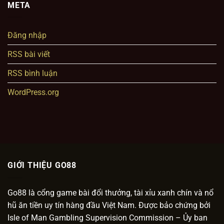
META
Đăng nhập
RSS bài viết
RSS bình luận
WordPress.org
GIỚI THIỆU GO88
Go88 là cổng game bài đổi thưởng, tài xỉu xanh chín và nổ
hũ ăn tiền uy tín hàng đầu Việt Nam. Được bảo chứng bởi
Isle of Man Gambling Supervision Commission – Ủy ban