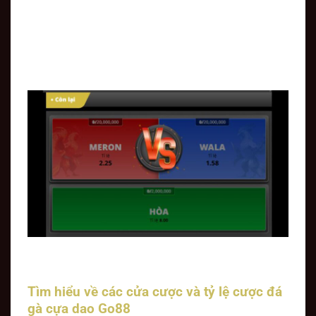
dõi trực tiếp và phân tích phong độ chiến kê.
Bước 7:
Đặt cược theo mức bạn mong muốn và
chờ đợi kết quả đầy kịch tính sau từng pha ra
đòn.
Cách tham gia cá cược đá gà cựa dao tại Go88
Tìm hiểu về các cửa cược và tỷ lệ cược đá
gà cựa dao Go88