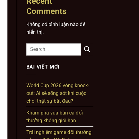
Recent
Comments
Không có bình luận nào để
hiển thị.
BÀI VIẾT MỚI
World Cup 2026 vòng knock-
out: Ai sẽ sống sót khi cuộc
chơi thật sự bắt đầu?
Khám phá vua bắn cá đổi
thưởng không giới hạn
Trải nghiệm game đổi thưởng