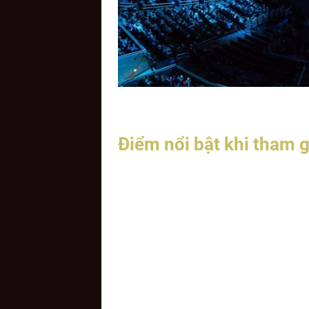
Giới th
Điểm nổi bật khi tham g
Khi bước vào thế giới
cá cược Esport
tạ
theo từng trận đấu mà còn khám phá hàn
cho trải nghiệm giải trí thông minh, hiệ
Giao diện trực quan, thân thiện:
Dễ d
Tỷ lệ cược cạnh tranh:
Mang lại cơ h
Cập nhật nhanh chóng các giải đấu 
bất kỳ trận đấu nào.