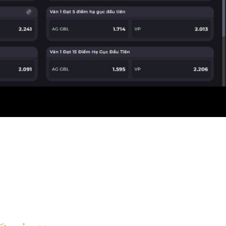
ng cấp đa dạng kèo cược Esport
ập số tiền cược và nhấn xác nhận. Hệ thống sẽ hiển thị đầy đủ
rước khi chốt lệnh. Việc đặt cược tại Go88 trong mảng cá cược
hông tốn nhiều thời gian, phù hợp với mọi người chơi.