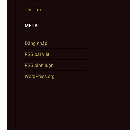
Tin Tức
META
Đăng nhập
RSS bài viết
RSS bình luận
WordPress.org