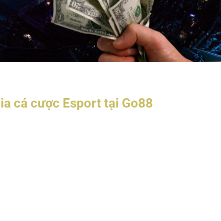
iệu tổng quan về cá cược Esport
ia cá cược Esport tại Go88
i Go88, người chơi không chỉ được tận hưởng cảm giác hồi hộp
g loạt tính năng vượt trội. Nền tảng này được thiết kế tối ưu
n đại và đầy cuốn hút:
àng thao tác, phù hợp cho cả người mới lẫn game thủ kỳ cựu.
ội sinh lời cao hơn, với các kèo phong phú và hấp dẫn.
lớn:
Theo dõi Esport toàn cầu theo thời gian thực, không bỏ lỡ