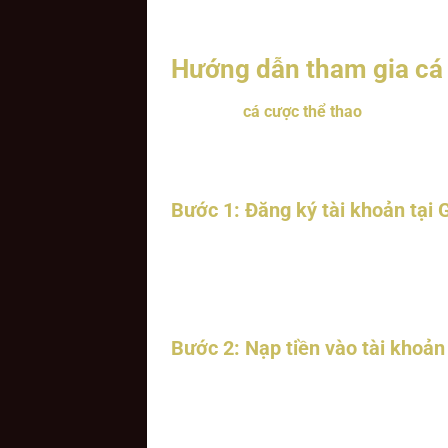
Ưu điểm 
Hướng dẫn tham gia cá 
Tham gia
cá cược thể thao
tại Go88 kh
hòa mình vào thế giới thể thao điện tử 
bắt đầu hành trình giải trí kết hợp th
Bước 1: Đăng ký tài khoản tại
Truy cập vào trang chủ của hệ thống G
đủ thông tin như tên đăng nhập, mật kh
sẽ gửi mã xác minh cho bạn để kích ho
Bước 2: Nạp tiền vào tài khoả
Sau khi đăng nhập, bạn chọn mục “Nạp 
tử, chuyển khoản ngân hàng hoặc thẻ c
tuyệt đối.