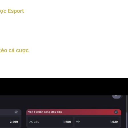
ược Esport
 thao điện tử” để bước vào không gian cá cược Esport đậm
àng loạt giải đấu hot nhất hiện nay được cập nhật theo thời
kèo cá cược
o đội thắng, tổng số mạng, hoặc cược theo thời gian thi đấu.
 phân tích các tỷ lệ được hiển thị rõ ràng.