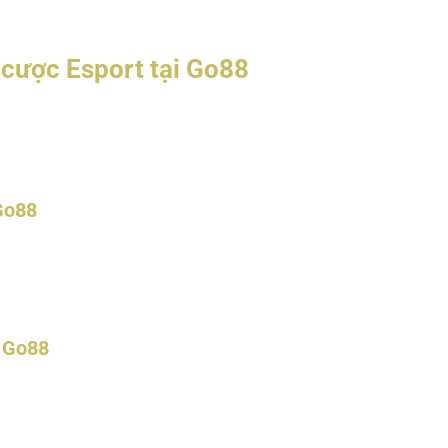
khi chơi cá cược Esport tại Go88
cược Esport tại Go88
ông hề phức tạp, chỉ cần vài bước đơn giản là bạn đã có thể
sôi động và đầy cơ hội. Dưới đây là hướng dẫn chi tiết giúp bạn
ử vận may một cách dễ dàng:
 Go88
o88 và chọn mục đăng ký tài khoản. Tại đây, bạn cần điền đầy
ẩu và email xác thực. Sau khi hoàn tất form đăng ký, hệ thống
ạt tài khoản.
n Go88
tiền” và lựa chọn phương thức giao dịch phù hợp như ví điện
ào. Giao dịch sẽ được xử lý một cách nhanh chóng, an toàn