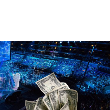
i mẻ, nơi người chơi đặt niềm tin và kiến thức của mình vào kết
h đám như Liên Minh Huyền Thoại, Dota 2, CS:GO hay Valorant.
ững màn thi đấu đỉnh cao, người tham gia còn được hòa mình
g cách dự đoán diễn biến, tỷ số hay người chiến thắng.