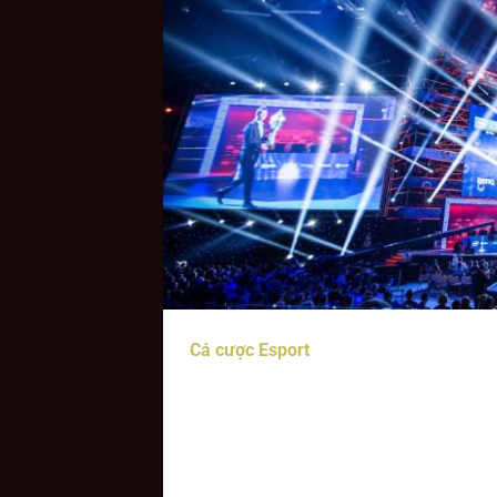
Cá cược Esport
tại Go88 đang bùng nổ n
yêu thích thể thao điện tử. Không chỉ 
đáo giữa chiến thuật, kỹ năng và cơ hộ
lý tưởng cho những ai đam mê game và
cơ hội để giành được phần thưởng giá t