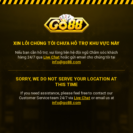
XIN LỖI CHÚNG TÔI CHƯA HỖ TRỢ KHU VỰC NÀY
Nếu bạn cần hỗ trợ, vui lòng liên hệ đội ngũ Chăm sóc khách
hàng 24/7
qua
Live Chat
hoặc gửi email cho chúng tôi tại
info@go88.com
SORRY, WE DO NOT SERVE YOUR LOCATION AT
THIS TIME
If you need assistance, please feel free to contact our
Customer Service team 24/7
via
Live Chat
or email us at
info@go88.com